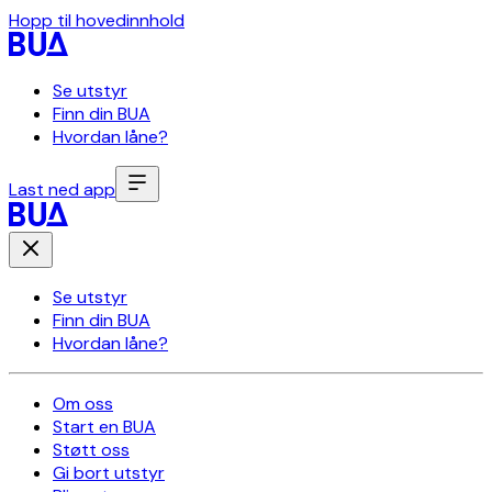
Hopp til hovedinnhold
Se utstyr
Finn din BUA
Hvordan låne?
Last ned app
Se utstyr
Finn din BUA
Hvordan låne?
Om oss
Start en BUA
Støtt oss
Gi bort utstyr