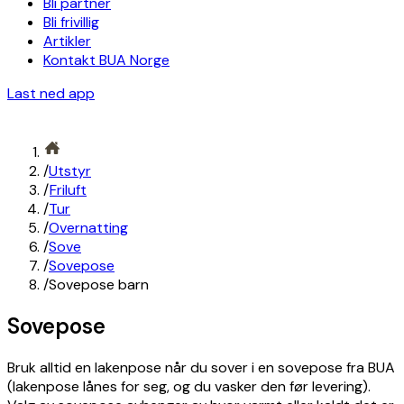
Bli partner
Bli frivillig
Artikler
Kontakt BUA Norge
Last ned app
/
Utstyr
/
Friluft
/
Tur
/
Overnatting
/
Sove
/
Sovepose
/
Sovepose barn
Sovepose
Bruk alltid en lakenpose når du sover i en sovepose fra BUA
(lakenpose lånes for seg, og du vasker den før levering).