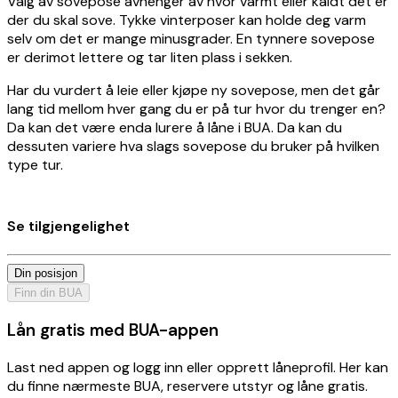
Valg av sovepose avhenger av hvor varmt eller kaldt det er
der du skal sove. Tykke vinterposer kan holde deg varm
selv om det er mange minusgrader. En tynnere sovepose
er derimot lettere og tar liten plass i sekken.
Har du vurdert å leie eller kjøpe ny sovepose, men det går
lang tid mellom hver gang du er på tur hvor du trenger en?
Da kan det være enda lurere å låne i BUA. Da kan du
dessuten variere hva slags sovepose du bruker på hvilken
type tur.
Se tilgjengelighet
Din posisjon
Finn din BUA
Lån gratis med BUA-appen
Last ned appen og logg inn eller opprett låneprofil. Her kan
du finne nærmeste BUA, reservere utstyr og låne gratis.