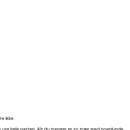
e ikke.
ve ute hele natten. Alt du trenger er to trær med noenlunde