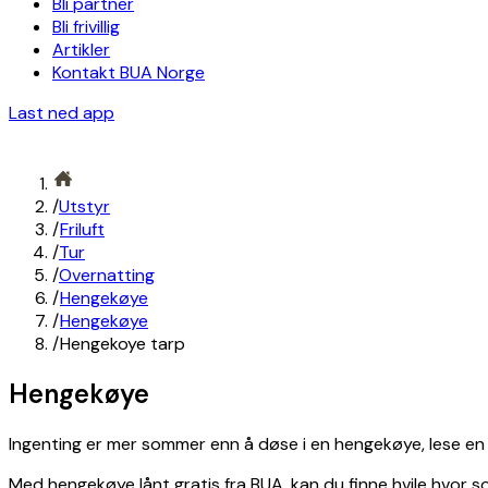
Bli partner
Bli frivillig
Artikler
Kontakt BUA Norge
Last ned app
/
Utstyr
/
Friluft
/
Tur
/
Overnatting
/
Hengekøye
/
Hengekøye
/
Hengekoye tarp
Hengekøye
Ingenting er mer sommer enn å døse i en hengekøye, lese en
Med hengekøye lånt gratis fra BUA, kan du finne hvile hvor s