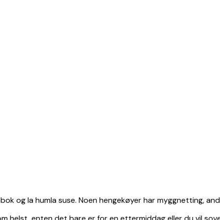
 bok og la humla suse. Noen hengekøyer har myggnetting, andr
om helst, enten det bare er for en ettermiddag eller du vil so