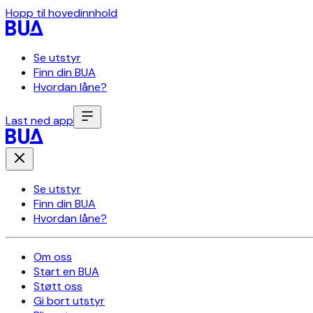
Hopp til hovedinnhold
Se utstyr
Finn din BUA
Hvordan låne?
Last ned app
Se utstyr
Finn din BUA
Hvordan låne?
Om oss
Start en BUA
Støtt oss
Gi bort utstyr