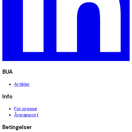
BUA
Artikler
Info
For presse
Årsrapport
Betingelser