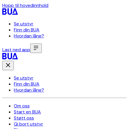
Hopp til hovedinnhold
Se utstyr
Finn din BUA
Hvordan låne?
Last ned app
Se utstyr
Finn din BUA
Hvordan låne?
Om oss
Start en BUA
Støtt oss
Gi bort utstyr