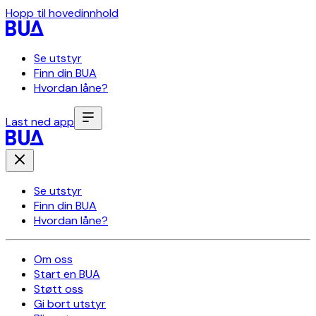
Hopp til hovedinnhold
Se utstyr
Finn din BUA
Hvordan låne?
Last ned app
Se utstyr
Finn din BUA
Hvordan låne?
Om oss
Start en BUA
Støtt oss
Gi bort utstyr