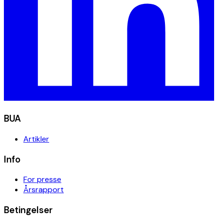
BUA
Artikler
Info
For presse
Årsrapport
Betingelser