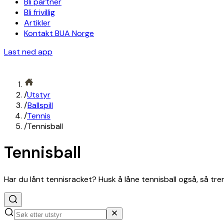
Bli partner
Bli frivillig
Artikler
Kontakt BUA Norge
Last ned app
/
Utstyr
/
Ballspill
/
Tennis
/
Tennisball
Tennisball
Har du lånt tennisracket? Husk å låne tennisball også, så tr