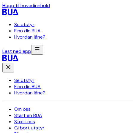
Hopp til hovedinnhold
Se utstyr
Finn din BUA
Hvordan låne?
Last ned app
Se utstyr
Finn din BUA
Hvordan låne?
Om oss
Start en BUA
Støtt oss
Gi bort utstyr