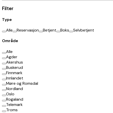
Filter
Type
Alle
Reservasjon
Betjent
Boks
Selvbetjent
Område
Alle
Agder
Akershus
Buskerud
Finnmark
Innlandet
Møre og Romsdal
Nordland
Oslo
Rogaland
Telemark
Troms