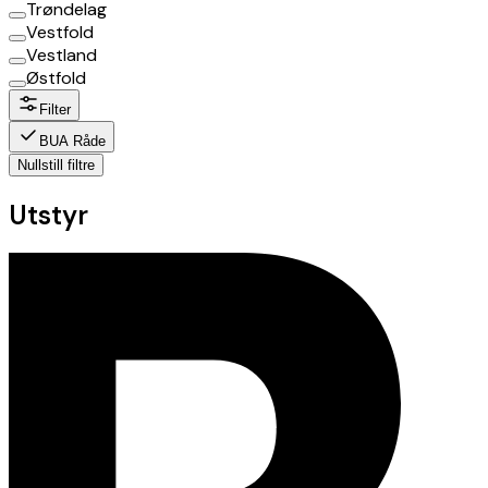
Trøndelag
Vestfold
Vestland
Østfold
Filter
BUA Råde
Nullstill filtre
Utstyr