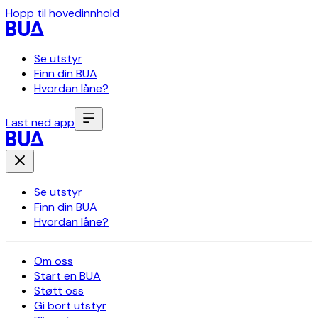
Hopp til hovedinnhold
Se utstyr
Finn din BUA
Hvordan låne?
Last ned app
Se utstyr
Finn din BUA
Hvordan låne?
Om oss
Start en BUA
Støtt oss
Gi bort utstyr