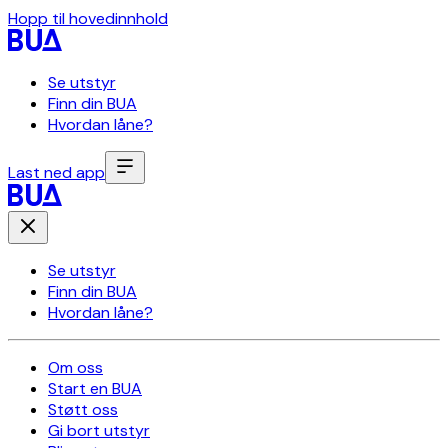
Hopp til hovedinnhold
Se utstyr
Finn din BUA
Hvordan låne?
Last ned app
Se utstyr
Finn din BUA
Hvordan låne?
Om oss
Start en BUA
Støtt oss
Gi bort utstyr