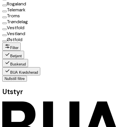
Rogaland
Telemark
Troms
Trøndelag
Vestfold
Vestland
Østfold
Filter
Betjent
Buskerud
BUA Krødsherad
Nullstill filtre
Utstyr