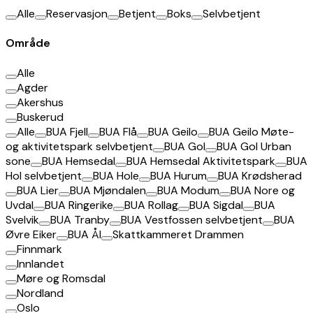
Alle
Reservasjon
Betjent
Boks
Selvbetjent
Område
Alle
Agder
Akershus
Buskerud
Alle
BUA Fjell
BUA Flå
BUA Geilo
BUA Geilo Møte-
og aktivitetspark selvbetjent
BUA Gol
BUA Gol Urban
sone
BUA Hemsedal
BUA Hemsedal Aktivitetspark
BUA
Hol selvbetjent
BUA Hole
BUA Hurum
BUA Krødsherad
BUA Lier
BUA Mjøndalen
BUA Modum
BUA Nore og
Uvdal
BUA Ringerike
BUA Rollag
BUA Sigdal
BUA
Svelvik
BUA Tranby
BUA Vestfossen selvbetjent
BUA
Øvre Eiker
BUA Ål
Skattkammeret Drammen
Finnmark
Innlandet
Møre og Romsdal
Nordland
Oslo