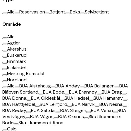
Alle
Reservasjon
Betjent
Boks
Selvbetjent
Område
Alle
Agder
Akershus
Buskerud
Finnmark
Innlandet
Møre og Romsdal
Nordland
Alle
BUA Alstahaug
BUA Andøy
BUA Ballangen
BUA
Blåbyen Sortland
BUA Bodø
BUA Brønnøy
BUA Drag
BUA Dønna
BUA Gildeskål
BUA Hadsel
BUA Hamarøy
BUA Hattfjelldal
BUA Leirfjord
BUA Narvik
BUA Nesna
BUA Rødøy
BUA Saltdal
BUA Steigen
BUA Vefsn
BUA
Vestvågøy
BUA Vågan
BUA Øksnes
Skattkammeret
Bodø
Skattkammeret Rana
Oslo