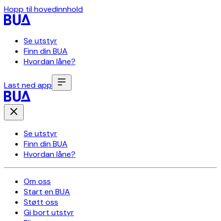
Hopp til hovedinnhold
Se utstyr
Finn din BUA
Hvordan låne?
Last ned app
Se utstyr
Finn din BUA
Hvordan låne?
Om oss
Start en BUA
Støtt oss
Gi bort utstyr