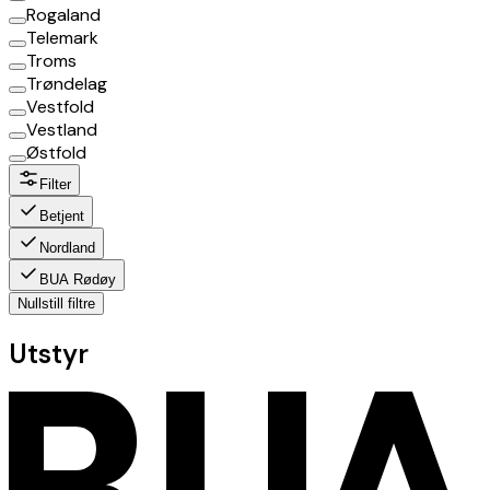
Rogaland
Telemark
Troms
Trøndelag
Vestfold
Vestland
Østfold
Filter
Betjent
Nordland
BUA Rødøy
Nullstill filtre
Utstyr