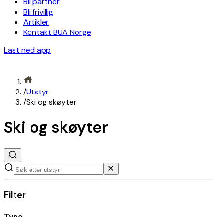
Bli partner
Bli frivillig
Artikler
Kontakt BUA Norge
Last ned app
/
Utstyr
/
Ski og skøyter
Ski og skøyter
Filter
Type