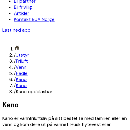
Bli partner
Bli frivillig
Artikler
Kontakt BUA Norge
Last ned app
/
Utstyr
/
Friluft
/
Vann
/
Padle
/
Kano
/
Kano
/
Kano oppblasbar
Kano
Kano er vannfriluftsliv på sitt beste! Ta med familien eller en
venn og kom dere ut på vannet. Husk flytevest eller