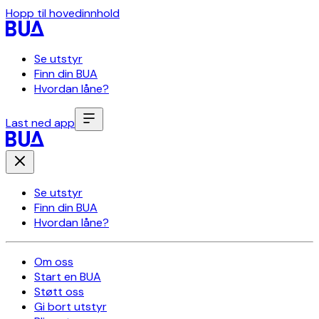
Hopp til hovedinnhold
Se utstyr
Finn din BUA
Hvordan låne?
Last ned app
Se utstyr
Finn din BUA
Hvordan låne?
Om oss
Start en BUA
Støtt oss
Gi bort utstyr