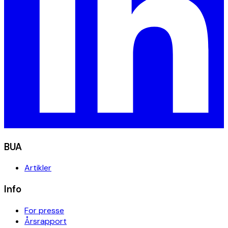
BUA
Artikler
Info
For presse
Årsrapport