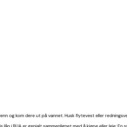
n venn og kom dere ut på vannet. Husk flytevest eller redningsve
s lån i BUA er genialt sammenlignet med å kjøpe eller leie: En