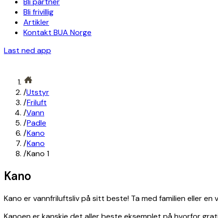
Bli partner
Bli frivillig
Artikler
Kontakt BUA Norge
Last ned app
/
Utstyr
/
Friluft
/
Vann
/
Padle
/
Kano
/
Kano
/
Kano 1
Kano
Kano er vannfriluftsliv på sitt beste! Ta med familien eller e
Kanoen er kanskje det aller beste eksemplet på hvorfor grati