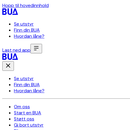
Hopp til hovedinnhold
Se utstyr
Finn din BUA
Hvordan låne?
Last ned app
Se utstyr
Finn din BUA
Hvordan låne?
Om oss
Start en BUA
Støtt oss
Gi bort utstyr