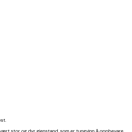
st.
 svært stor og dyr gjenstand, som er tungvinn å oppbevare,