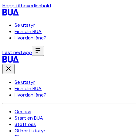
Hopp til hovedinnhold
Se utstyr
Finn din BUA
Hvordan låne?
Last ned app
Se utstyr
Finn din BUA
Hvordan låne?
Om oss
Start en BUA
Støtt oss
Gi bort utstyr