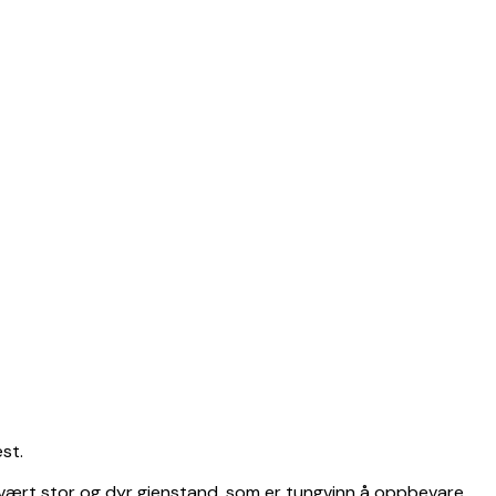
st.
 svært stor og dyr gjenstand, som er tungvinn å oppbevare,