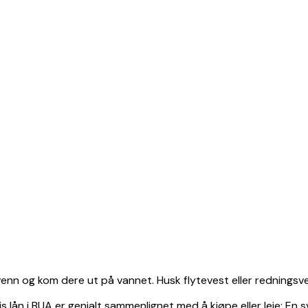
n venn og kom dere ut på vannet. Husk flytevest eller redningsve
s lån i BUA er genialt sammenlignet med å kjøpe eller leie: En