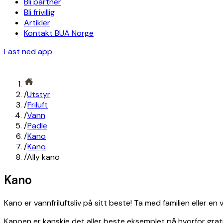
Bli partner
Bli frivillig
Artikler
Kontakt BUA Norge
Last ned app
/
Utstyr
/
Friluft
/
Vann
/
Padle
/
Kano
/
Kano
/
Ally kano
Kano
Kano er vannfriluftsliv på sitt beste! Ta med familien eller e
Kanoen er kanskje det aller beste eksemplet på hvorfor grati