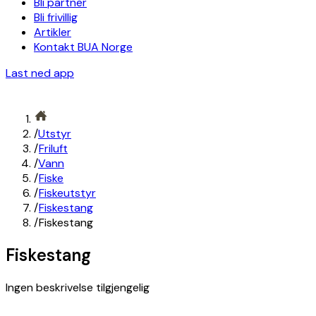
Bli partner
Bli frivillig
Artikler
Kontakt BUA Norge
Last ned app
/
Utstyr
/
Friluft
/
Vann
/
Fiske
/
Fiskeutstyr
/
Fiskestang
/
Fiskestang
Fiskestang
Ingen beskrivelse tilgjengelig