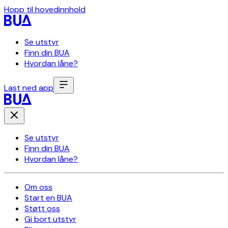
Hopp til hovedinnhold
Se utstyr
Finn din BUA
Hvordan låne?
Last ned app
Se utstyr
Finn din BUA
Hvordan låne?
Om oss
Start en BUA
Støtt oss
Gi bort utstyr