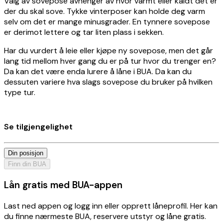
Valg av sovepose avhenger av hvor varmt eller kaldt det er
der du skal sove. Tykke vinterposer kan holde deg varm
selv om det er mange minusgrader. En tynnere sovepose
er derimot lettere og tar liten plass i sekken.
Har du vurdert å leie eller kjøpe ny sovepose, men det går
lang tid mellom hver gang du er på tur hvor du trenger en?
Da kan det være enda lurere å låne i BUA. Da kan du
dessuten variere hva slags sovepose du bruker på hvilken
type tur.
Se tilgjengelighet
Din posisjon
Finn din BUA
Lån gratis med BUA-appen
Last ned appen og logg inn eller opprett låneprofil. Her kan
du finne nærmeste BUA, reservere utstyr og låne gratis.