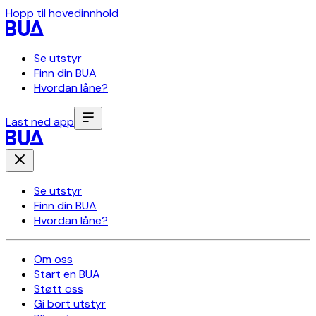
Hopp til hovedinnhold
Se utstyr
Finn din BUA
Hvordan låne?
Last ned app
Se utstyr
Finn din BUA
Hvordan låne?
Om oss
Start en BUA
Støtt oss
Gi bort utstyr