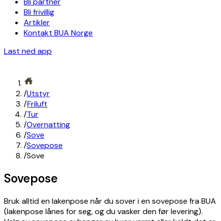
Bli partner
Bli frivillig
Artikler
Kontakt BUA Norge
Last ned app
/
Utstyr
/
Friluft
/
Tur
/
Overnatting
/
Sove
/
Sovepose
/
Sove
Sovepose
Bruk alltid en lakenpose når du sover i en sovepose fra BUA
(lakenpose lånes for seg, og du vasker den før levering).