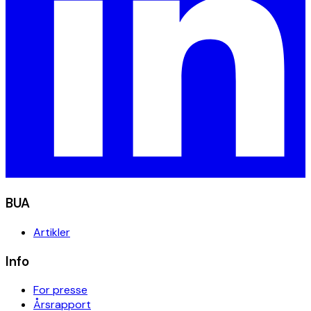
BUA
Artikler
Info
For presse
Årsrapport