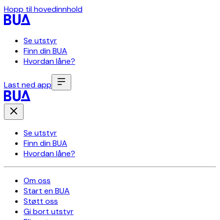
Hopp til hovedinnhold
Se utstyr
Finn din BUA
Hvordan låne?
Last ned app
Se utstyr
Finn din BUA
Hvordan låne?
Om oss
Start en BUA
Støtt oss
Gi bort utstyr