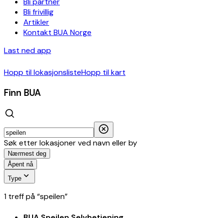
Bli partner
Bli frivillig
Artikler
Kontakt BUA Norge
Last ned app
Hopp til lokasjonsliste
Hopp til kart
Finn BUA
Søk etter lokasjoner ved navn eller by
Nærmest deg
Åpent nå
Type
1
treff
på
“
speilen
”
BUA Speilen Selvbetjening