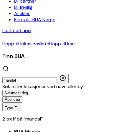
Bli partner
Bli frivillig
Artikler
Kontakt BUA Norge
Last ned app
Hopp til lokasjonsliste
Hopp til kart
Finn BUA
Søk etter lokasjoner ved navn eller by
Nærmest deg
Åpent nå
Type
2
treff
på
“
mandal
”
BUA Mandal