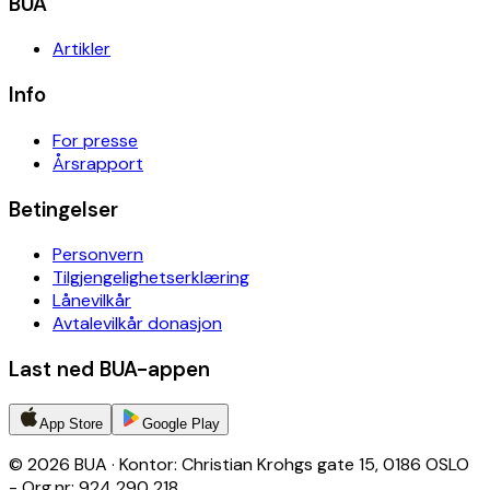
BUA
Artikler
Info
For presse
Årsrapport
Betingelser
Personvern
Tilgjengelighetserklæring
Lånevilkår
Avtalevilkår donasjon
Last ned BUA-appen
App Store
Google Play
© 2026 BUA · Kontor: Christian Krohgs gate 15, 0186 OSLO
- Org.nr: 924 290 218