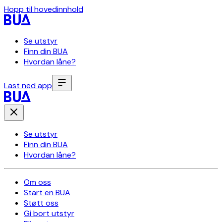
Hopp til hovedinnhold
Se utstyr
Finn din BUA
Hvordan låne?
Last ned app
Se utstyr
Finn din BUA
Hvordan låne?
Om oss
Start en BUA
Støtt oss
Gi bort utstyr